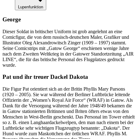
Lupenfunktion
George
Dieser Soldat in britischer Uniform ist grob angelehnt an eine
Comicfigur, die von dem russisch-deutschen Maler, Grafiker und
Illustrator Oleg Alexandrowitsch Zinger (1909 – 1997) stammt.
Seine Comicstrips mit „Gatow George“ erschienen wenige Jahre
nach dem Zweiten Weltkrieg in der Gatower Standortzeitung „AIR
LINE“, die für das britische Personal des Flugplatzes gedruckt
wurde.
Pat und ihr treuer Dackel Dakota
Die Figur Pat orientiert sich an der Britin Phyllis Mary Parsons
(1920 – 2005). Sie war während der Berliner Luftbrücke leitende
Offizierin der „Women’s Royal Air Force“ (WRAF) in Gatow. Als
Dank für die Versorgung während der Jahre 1948/49 bekamen die
in Gatow stationierten Britinnen und Briten öfters etwas von den
Menschen in West-Berlin geschenkt. Das Personal im Tower erhielt
so z. B. einen Langhaardackelwelpen, den man nach einem bei der
Luftbrücke sehr wichtigen Flugzeugtyp benannte: „Dakota“. Der
Hund wurde zum Maskottchen der örtlichen WRAF. Phyllis M.